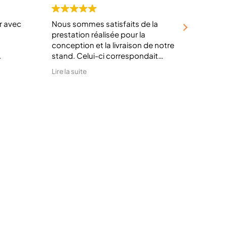
er avec
Nous sommes satisfaits de la
Fourni
prestation réalisée pour la
parfai
conception et la livraison de notre
produi
stand. Celui-ci correspondait
détail 
parfaitement à nos attentes.
travai
Lire la suite
Lire la 
Nous avons également apprécié
avec lu
lité,
la réactivité, l’écoute et le
de
professionnalisme de l’équipe
ion
tout au long du projet.
nous a
à bien
s