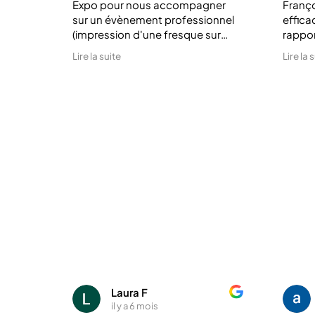
Expo pour nous accompagner
Franço
sur un évènement professionnel
efficac
(impression d'une fresque sur
rappo
tissu et oriflamme). Nous
derniè
Lire la suite
Lire la 
sommes très satisfait du travail
de trè
réalisé.
tous s
Merci 
profes
Laura F
il y a 6 mois