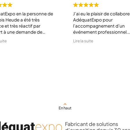
atExpo en la personne de
J’ai eu le plaisir de collabor
is Heude a été très
AdéquatExpo pour
e et très réactif par
l’accompagnement d’un
rt à une demande de
événement professionnel.
re minute. Le stand livré est
Un très grand merci à toute
suite
Lire la suite
s bonne qualité et a fait
l’équipe pour son
on effet sur notre salon.
professionnalisme, sa flexibi
pour votre
sa disponibilité et sa force 
sionnalisme.
proposition dans la réalisat
des maquettes.
Un accompagnement sur
mesure, irréprochable, qui 
permis de mener ce projet 
avec succès.
En haut
Fabricant de solutions
d’exposition depuis 30 an