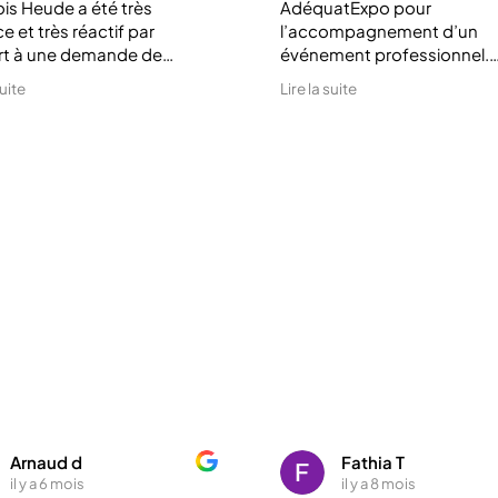
is Heude a été très
AdéquatExpo pour
e et très réactif par
l’accompagnement d’un
rt à une demande de
événement professionnel.
re minute. Le stand livré est
Un très grand merci à toute
suite
Lire la suite
s bonne qualité et a fait
l’équipe pour son
on effet sur notre salon.
professionnalisme, sa flexibi
pour votre
sa disponibilité et sa force 
sionnalisme.
proposition dans la réalisat
des maquettes.
Un accompagnement sur
mesure, irréprochable, qui 
permis de mener ce projet 
avec succès.
Arnaud d
Fathia T
il y a 6 mois
il y a 8 mois