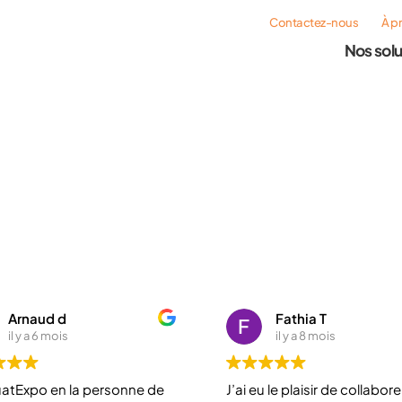
Contactez-nous
À p
Nos solu
Arnaud d
Fathia T
il y a 6 mois
il y a 8 mois
atExpo en la personne de
J’ai eu le plaisir de collabor