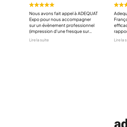
Nous avons fait appel à ADEQUAT
Adequ
Expo pour nous accompagner
Franço
sur un évènement professionnel
efficac
(impression d'une fresque sur
rappo
tissu et oriflamme). Nous
derniè
Lire la suite
Lire la 
sommes très satisfait du travail
de trè
réalisé.
tous s
Merci 
profes