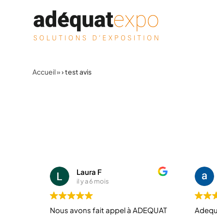
Aller au contenu
Accueil
»
test avis
Laura F
il y a 6 mois
Nous avons fait appel à ADEQUAT
Adequ