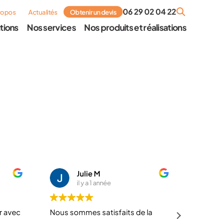
06 29 02 04 22
ropos
Actualités
Obtenir un devis
tions
Nos services
Nos produits et réalisations
Julie M
il y a 1 année
er avec
Nous sommes satisfaits de la
Fourni