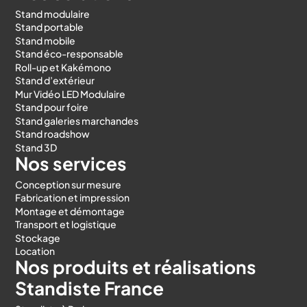
Stand modulaire
Stand portable
Stand mobile
Stand éco-responsable
Roll-up et Kakémono
Stand d’extérieur
Mur Vidéo LED Modulaire
Stand pour foire
Stand galeries marchandes
Stand roadshow
Stand 3D
Nos services
Conception sur mesure
Fabrication et impression
Montage et démontage
Transport et logistique
Stockage
Location
Nos produits et réalisations
Standiste France