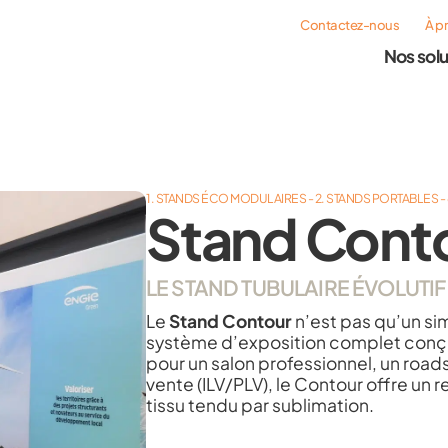
Contactez-nous
À p
Nos solu
1. STANDS ÉCO MODULAIRES - 2. STANDS PORTABLES 
Stand Cont
LE STAND TUBULAIRE ÉVOLUTIF
Le
Stand Contour
n’est pas qu’un si
système d’exposition complet conçu 
pour un salon professionnel, un ro
vente (ILV/PLV), le Contour offre un
tissu tendu par sublimation.