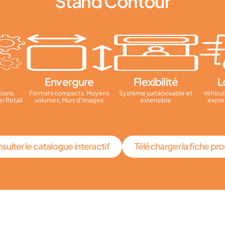
Stand Contour
Envergure
Flexibilité
L
tions,
Formats compacts, Moyens
Système juxtaposable et
Véhicul
r Retail
volumes, Murs d'images
extensible
expre
sulter le catalogue interactif
Télécharger la fiche pro