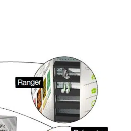
cylindrique qui se clipse naturellement. Aucun
n place fluide et sans stress.
ne mallette de transport à roulettes
déplacements stratégiques en train ou par