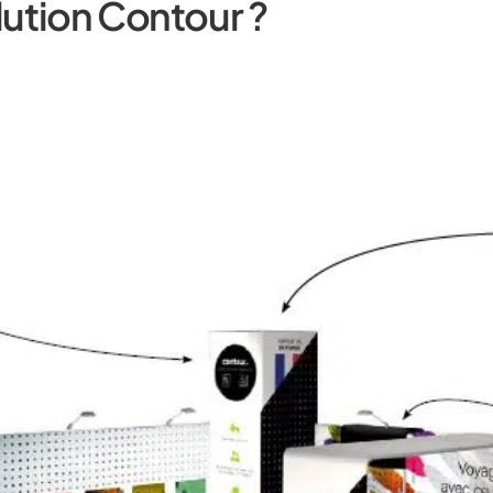
olution Contour ?
Une ossature en aluminium 
outillage requis, une mise e
Un poids plume logé dans u
optimisée. Idéal pour les 
coursier.