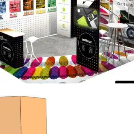
 extensible
pour une
t un aspect sans raccord.
ces sur-mesure. Intégrez
ockage selon vos
La structure pérenne vous
e coût en remplaçant