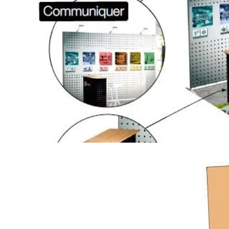
Impression par
transfert thermique sur maille
tension parfaite, une colorimétrie profonde e
Couplez vos cadres pour structurer des espa
des modules multimédias ou des zones de st
enjeux.Éliminez les prestataires de montage. 
permet de renouveler vos messages à moindr
uniquement le textile.