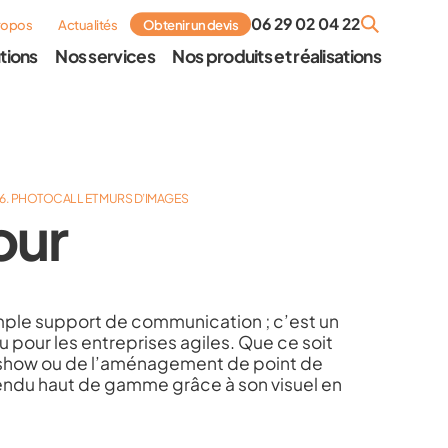
06 29 02 04 22
ropos
Actualités
Obtenir un devis
tions
Nos services
Nos produits et réalisations
- 6. PHOTOCALL ET MURS D’IMAGES
our
mple support de communication ; c’est un
pour les entreprises agiles. Que ce soit
adshow ou de l’aménagement de point de
 rendu haut de gamme grâce à son visuel en