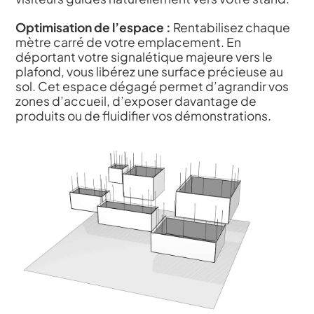
Optimisation de l’espace :
Rentabilisez chaque
mètre carré de votre emplacement. En
déportant votre signalétique majeure vers le
plafond, vous libérez une surface précieuse au
sol. Cet espace dégagé permet d’agrandir vos
zones d’accueil, d’exposer davantage de
produits ou de fluidifier vos démonstrations.
Esthétique moderne :
Donnez une dimension
architecturale et
prestigieuse à votre
installation. La structure
aérienne, habillée d’un
textile technique mat
haute définition, offre
un rendu haut de
gamme sans reflets
parasites, assurant une