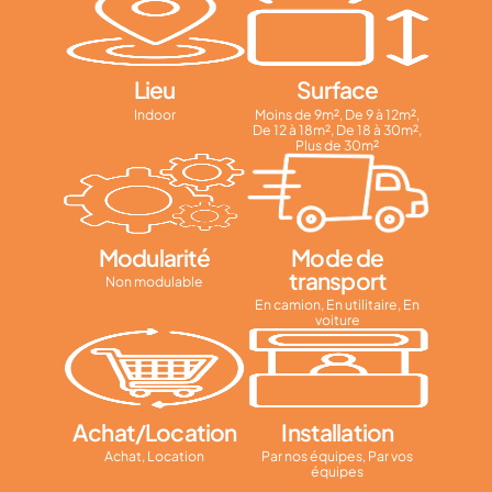
Lieu
Surface
Indoor
Moins de 9m², De 9 à 12m²,
De 12 à 18m², De 18 à 30m²,
Plus de 30m²
Modularité
Mode de
transport
Non modulable
En camion, En utilitaire, En
voiture
Achat/Location
Installation
Achat, Location
Par nos équipes, Par vos
équipes