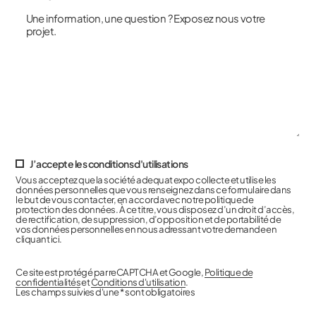
J’accepte les conditions d'utilisations
Vous acceptez que la société adequat expo collecte et utilise les
données personnelles que vous renseignez dans ce formulaire dans
le but de vous contacter, en accord avec notre politique de
protection des données. À ce titre, vous disposez d’un droit d’accès,
de rectification, de suppression, d’opposition et de portabilité de
vos données personnelles en nous adressant votre demande en
cliquant ici.
Ce site est protégé par reCAPTCHA et Google,
Politique de
confidentialités
et
Conditions d'utilisation
.
Les champs suivies d'une * sont obligatoires