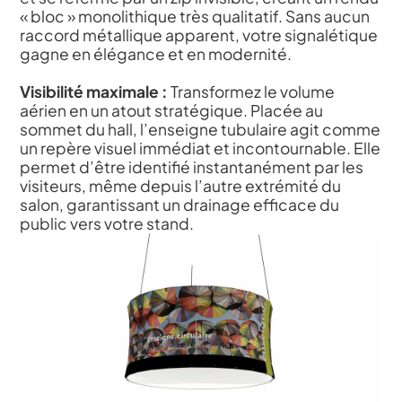
« bloc » monolithique très qualitatif. Sans aucun
raccord métallique apparent, votre signalétique
gagne en élégance et en modernité.
Visibilité maximale :
Transformez le volume
aérien en un atout stratégique. Placée au
sommet du hall, l’enseigne tubulaire agit comme
un repère visuel immédiat et incontournable. Elle
permet d’être identifié instantanément par les
visiteurs, même depuis l’autre extrémité du
salon, garantissant un drainage efficace du
public vers votre stand.
Légèreté de
l’aluminium :
Alliez
gigantisme et sérénité
logistique. La
conception à base de
tubes creux en
aluminium haute