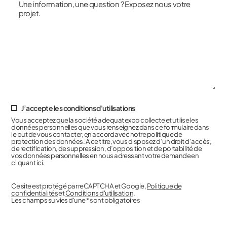
J’accepte les conditions d'utilisations
Vous acceptez que la société adequat expo collecte et utilise les
données personnelles que vous renseignez dans ce formulaire dans
le but de vous contacter, en accord avec notre politique de
protection des données. À ce titre, vous disposez d’un droit d’accès,
de rectification, de suppression, d’opposition et de portabilité de
vos données personnelles en nous adressant votre demande en
cliquant ici.
Ce site est protégé par reCAPTCHA et Google,
Politique de
confidentialités
et
Conditions d'utilisation
.
Les champs suivies d'une * sont obligatoires