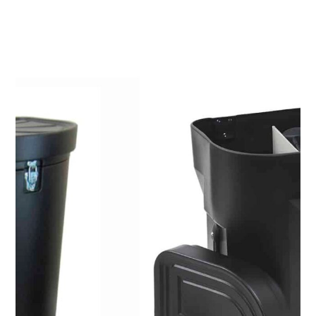
supplémentaire grâce à son habillage
personnalisé interchangeable.
Qu’est-ce que le
Container Comptoir
?
Logistique sécurisée :
Une valise de transport
grand volume, équipée
de roulettes et de
poignées
ergonomiques, capable
de contenir un stand
parapluie complet et
ses spots.
Espace d’accueil :
En y