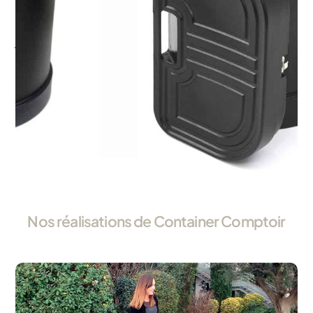
ajoutant une tablette
(bois ou noire) et une
jupe imprimée, il
devient une banque
d’accueil stable et
esthétique. L’intérieur
de la cuve sert alors de
rangement discret pour
vos effets personnels
ou votre
documentation.
Nos réalisations de Container Comptoir