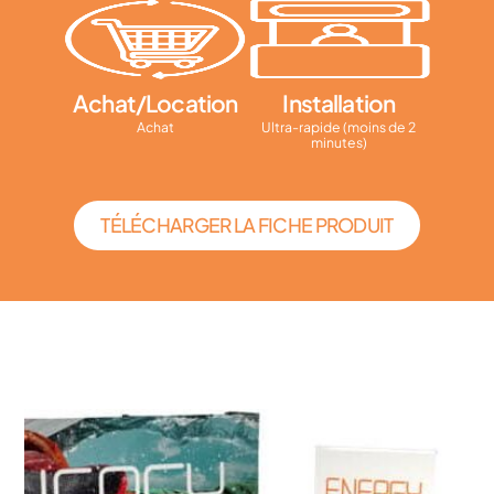
Achat/Location
Installation
Achat
Ultra-rapide (moins de 2
minutes)
TÉLÉCHARGER LA FICHE PRODUIT