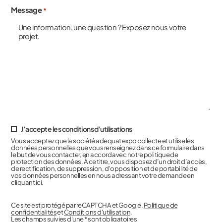
Message
*
J’accepte les conditions d'utilisations
Vous acceptez que la société adequat expo collecte et utilise les
données personnelles que vous renseignez dans ce formulaire dans
le but de vous contacter, en accord avec notre politique de
protection des données. À ce titre, vous disposez d’un droit d’accès,
de rectification, de suppression, d’opposition et de portabilité de
vos données personnelles en nous adressant votre demande en
cliquant ici.
Ce site est protégé par reCAPTCHA et Google,
Politique de
confidentialités
et
Conditions d'utilisation
.
Les champs suivies d'une * sont obligatoires