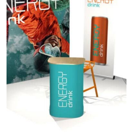
Pourquoi choisir le Container Comptoir ?
C’est l’accessoire logistique le plus rentable
pour vos salons. Au lieu de stocker une caisse de
transport vide derrière votre stand, vous la
transformez en un
point de contact
professionnel
. Sa coque en polyéthylène
rotomoulé garantit une protection absolue de
vos visuels et structures contre les chocs, tout
en offrant une surface de branding