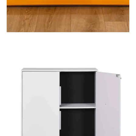
identité visuelle avec notre textile spécial
« Backlit ». Ce support diffusant haute définition
magnifie les couleurs et les contrastes une fois
éclairé, offrant un rendu éclatant qui reste
parfaitement net, même de très près.
Montage instantané :
Simplifiez vos
installations grâce à une
structure en aluminium
ingénieuse dotée de
connecteurs rapides.
L’assemblage est
totalement intuitif et
s’effectue en quelques
minutes sans aucune
connaissance
technique ni outil