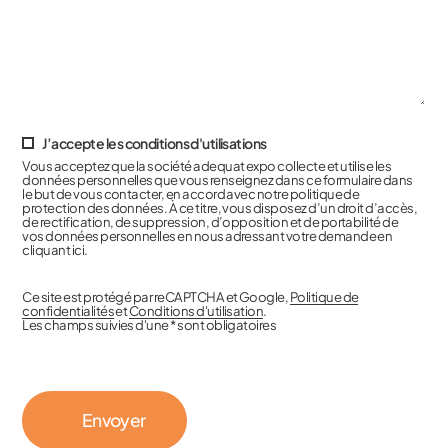
J’accepte les conditions d'utilisations
Vous acceptez que la société adequat expo collecte et utilise les
données personnelles que vous renseignez dans ce formulaire dans
le but de vous contacter, en accord avec notre politique de
protection des données. À ce titre, vous disposez d’un droit d’accès,
de rectification, de suppression, d’opposition et de portabilité de
vos données personnelles en nous adressant votre demande en
cliquant ici.
Ce site est protégé par reCAPTCHA et Google,
Politique de
confidentialités
et
Conditions d'utilisation
.
Les champs suivies d'une * sont obligatoires