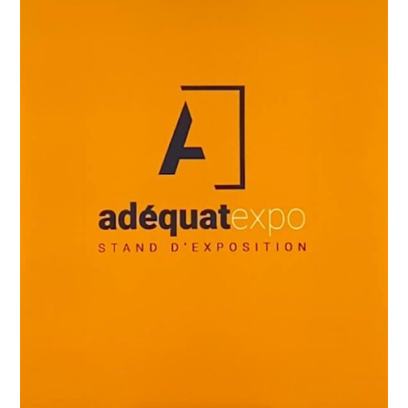
Rétroéclairage homogène :
Captez tous les
regards grâce à un impact visuel incomparable.
Équipé de rampes LED haute puissance, le
Mobilight diffuse une lumière blanche et
constante sur toute la surface, transformant
votre banque d’accueil en un véritable phare
pour votre marque.
Visuel haute performance :
Sublimez votre