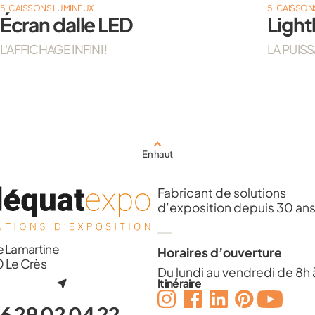
5. CAISSONS LUMINEUX
5. CAISSON
Écran dalle LED
Ligh
L'AFFICHAGE INFINI !
LA PUIS
En haut
Fabricant de solutions
d’exposition depuis 30 an
e Lamartine
Horaires d’ouverture
 Le Crès
Du lundi au vendredi de 8h 
Itinéraire
6 29 02 04 22