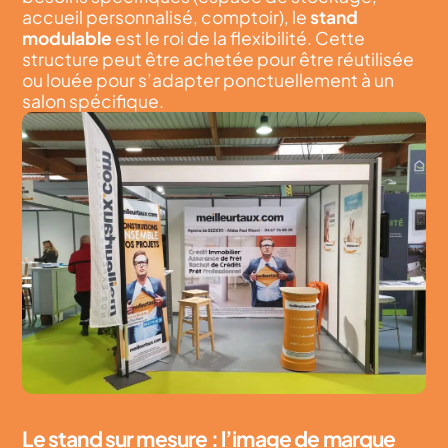
accueil personnalisé, comptoir), le
stand
modulable
est le roi de la flexibilité. Cette
structure peut être achetée pour être réutilisée
ou louée pour s’adapter ponctuellement à un
salon spécifique.
Le stand sur mesure : l’image de marque